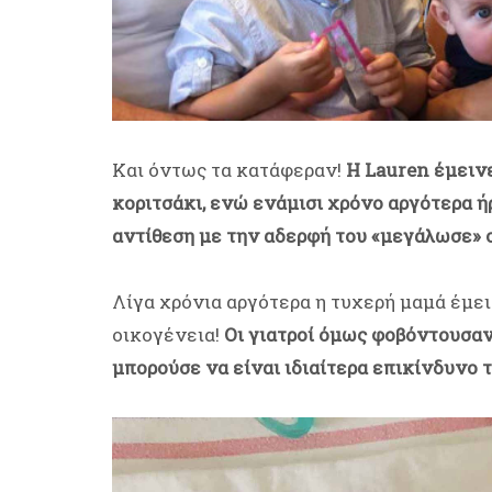
Και όντως τα κατάφεραν!
Η Lauren έμειν
κοριτσάκι, ενώ ενάμισι χρόνο αργότερα ήρ
αντίθεση με την αδερφή του «μεγάλωσε» σ
Λίγα χρόνια αργότερα η τυχερή μαμά έμει
οικογένεια!
Οι γιατροί όμως φοβόντουσαν
μπορούσε να είναι ιδιαίτερα επικίνδυνο τό