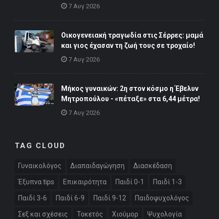
7 Αυγ 2026
Οικογενειακή τραγωδία στις Σέρρες: μαμά
και γιος έχασαν τη ζωή τους σε τροχαίο!
7 Αυγ 2026
Μήκος γυναικών: 2η στον κόσμο η Έβελυν
Μητροπούλου - «πέταξε» στα 6,44 μέτρα!
7 Αυγ 2026
TAG CLOUD
Γυναικολόγος
Διαπαιδαγώγηση
Διασκέδαση
Έξυπνα tips
Επικαιρότητα
Παιδί 0-1
Παιδί 1-3
Παιδί 3-6
Παιδί 6-9
Παιδί 9-12
Παιδοψυχολόγος
Σεξ και σχέσεις
Τοκετός
Χιούμορ
Ψυχολογία