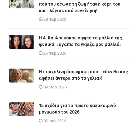
που του έσωσε τη ζωή ήταν η κόρη του
και… λύγισε από συγκίνηση!
28 Φεβ 2023
Η A. Κουλουκάκου άφησε τα μαλλιά της...
φυσικά: «αγαπώ τα γκρίζα μου μαλλιά»
26 Φεβ 2026
Η πασχαλινή διαφήμιση που... «δεν θα σας
αφήσει άντερο από τα γέλια»!
09 Μαρ 2026
15 σχέδια για το πρώτο καλοκαιρινό
μανικιούρ του 2026
02 Ιουν 2026