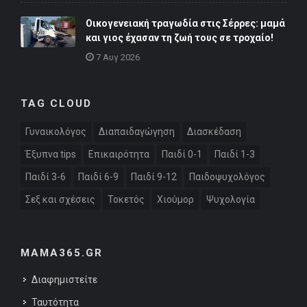
Οικογενειακή τραγωδία στις Σέρρες: μαμά
και γιος έχασαν τη ζωή τους σε τροχαίο!
7 Αυγ 2026
TAG CLOUD
Γυναικολόγος
Διαπαιδαγώγηση
Διασκέδαση
Έξυπνα tips
Επικαιρότητα
Παιδί 0-1
Παιδί 1-3
Παιδί 3-6
Παιδί 6-9
Παιδί 9-12
Παιδοψυχολόγος
Σεξ και σχέσεις
Τοκετός
Χιούμορ
Ψυχολογία
MAMA365.GR
Διαφημιστείτε
Ταυτότητα