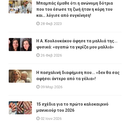
Μπαμπάς έμαθε ότι η ανώνυμη δότρια
που του έσωσε τη ζωή ήταν η κόρη του
και… λύγισε από συγκίνηση!
28 Φεβ 2023
Η A. Κουλουκάκου άφησε τα μαλλιά της...
φυσικά: «αγαπώ τα γκρίζα μου μαλλιά»
26 Φεβ 2026
Η πασχαλινή διαφήμιση που... «δεν θα σας
αφήσει άντερο από τα γέλια»!
09 Μαρ 2026
15 σχέδια για το πρώτο καλοκαιρινό
μανικιούρ του 2026
02 Ιουν 2026