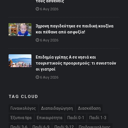
τους ασθενείς
6 Αυγ 2026
3χρονη παγιδεύτηκε σε παιδική κουζίνα
και πέθανε από ασφυξία!
6 Αυγ 2026
Επιδημία γρίπης Α σε νησιά και
τουριστικούς προορισμούς: τι συνιστούν
οι γιατροί
6 Αυγ 2026
TAG CLOUD
Γυναικολόγος
Διαπαιδαγώγηση
Διασκέδαση
Έξυπνα tips
Επικαιρότητα
Παιδί 0-1
Παιδί 1-3
Παιδί 3-6
Παιδί 6-9
Παιδί 9-12
Παιδοψυχολόγος