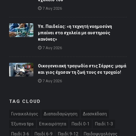
7 Αυγ 2026
Υπ. Παιδείας: «η τεχνητή νοημοσύνη
μπαίνει στα σχολεία με αυστηρούς
κανόνες»
7 Αυγ 2026
Οικογενειακή τραγωδία στις Σέρρες: μαμά
και γιος έχασαν τη ζωή τους σε τροχαίο!
7 Αυγ 2026
TAG CLOUD
Γυναικολόγος
Διαπαιδαγώγηση
Διασκέδαση
Έξυπνα tips
Επικαιρότητα
Παιδί 0-1
Παιδί 1-3
Παιδί 3-6
Παιδί 6-9
Παιδί 9-12
Παιδοψυχολόγος