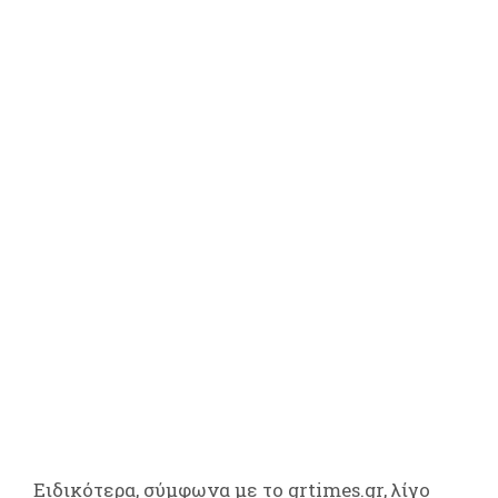
Ειδικότερα, σύμφωνα με το grtimes.gr, λίγο