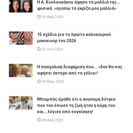
Η A. Κουλουκάκου άφησε τα μαλλιά της...
φυσικά: «αγαπώ τα γκρίζα μου μαλλιά»
26 Φεβ 2026
15 σχέδια για το πρώτο καλοκαιρινό
μανικιούρ του 2026
02 Ιουν 2026
Η πασχαλινή διαφήμιση που... «δεν θα σας
αφήσει άντερο από τα γέλια»!
09 Μαρ 2026
Μπαμπάς έμαθε ότι η ανώνυμη δότρια
που του έσωσε τη ζωή ήταν η κόρη του
και… λύγισε από συγκίνηση!
28 Φεβ 2023