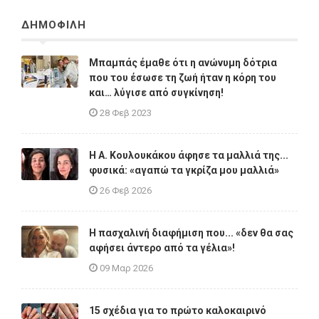
ΔΗΜΟΦΙΛΗ
Μπαμπάς έμαθε ότι η ανώνυμη δότρια
που του έσωσε τη ζωή ήταν η κόρη του
και… λύγισε από συγκίνηση!
28 Φεβ 2023
Η A. Κουλουκάκου άφησε τα μαλλιά της...
φυσικά: «αγαπώ τα γκρίζα μου μαλλιά»
26 Φεβ 2026
Η πασχαλινή διαφήμιση που... «δεν θα σας
αφήσει άντερο από τα γέλια»!
09 Μαρ 2026
15 σχέδια για το πρώτο καλοκαιρινό