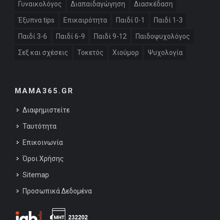
Γυναικολόγος
Διαπαιδαγώγηση
Διασκέδαση
Έξυπνα tips
Επικαιρότητα
Παιδί 0-1
Παιδί 1-3
Παιδί 3-6
Παιδί 6-9
Παιδί 9-12
Παιδοψυχολόγος
Σεξ και σχέσεις
Τοκετός
Χιούμορ
Ψυχολογία
MAMA365.GR
Διαφημιστείτε
Ταυτότητα
Επικοινωνία
Όροι Χρήσης
Sitemap
Προσωπικά Δεδομένα