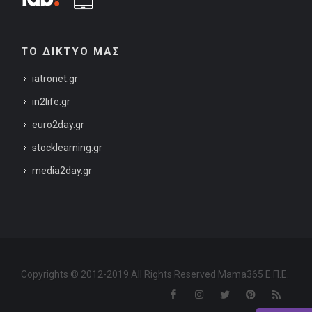
ΤΟ ΔΙΚΤΥΟ ΜΑΣ
iatronet.gr
in2life.gr
euro2day.gr
stocklearning.gr
media2day.gr
Copyrights © 2012-2019 All Rights Reserved Mama365 Ε.Π.Ε.