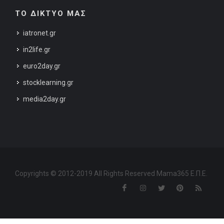
ΤΟ ΔΙΚΤΥΟ ΜΑΣ
iatronet.gr
in2life.gr
euro2day.gr
stocklearning.gr
media2day.gr
Copyrights © 2012-2019 All Rights Reserved Mama365 Ε.Π.Ε.