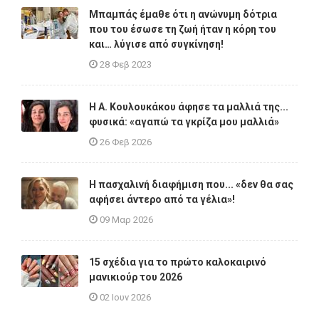
Μπαμπάς έμαθε ότι η ανώνυμη δότρια
που του έσωσε τη ζωή ήταν η κόρη του
και… λύγισε από συγκίνηση!
28 Φεβ 2023
Η A. Κουλουκάκου άφησε τα μαλλιά της...
φυσικά: «αγαπώ τα γκρίζα μου μαλλιά»
26 Φεβ 2026
Η πασχαλινή διαφήμιση που... «δεν θα σας
αφήσει άντερο από τα γέλια»!
09 Μαρ 2026
15 σχέδια για το πρώτο καλοκαιρινό
μανικιούρ του 2026
02 Ιουν 2026