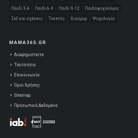
Παιδί 3-6
Παιδί 6-9
Παιδί 9-12
Παιδοψυχολόγος
Σεξ και σχέσεις
Τοκετός
Χιούμορ
Ψυχολογία
MAMA365.GR
Διαφημιστείτε
Ταυτότητα
Επικοινωνία
Όροι Χρήσης
Sitemap
Προσωπικά Δεδομένα