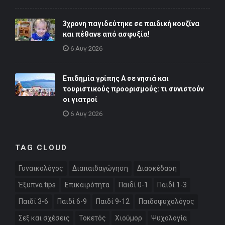
3χρονη παγιδεύτηκε σε παιδική κουζίνα
και πέθανε από ασφυξία!
6 Αυγ 2026
Επιδημία γρίπης Α σε νησιά και
τουριστικούς προορισμούς: τι συνιστούν
οι γιατροί
6 Αυγ 2026
TAG CLOUD
Γυναικολόγος
Διαπαιδαγώγηση
Διασκέδαση
Έξυπνα tips
Επικαιρότητα
Παιδί 0-1
Παιδί 1-3
Παιδί 3-6
Παιδί 6-9
Παιδί 9-12
Παιδοψυχολόγος
Σεξ και σχέσεις
Τοκετός
Χιούμορ
Ψυχολογία