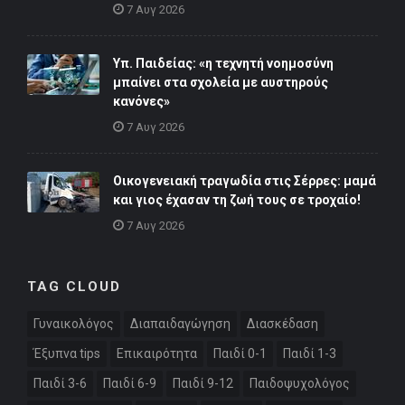
7 Αυγ 2026
Υπ. Παιδείας: «η τεχνητή νοημοσύνη
μπαίνει στα σχολεία με αυστηρούς
κανόνες»
7 Αυγ 2026
Οικογενειακή τραγωδία στις Σέρρες: μαμά
και γιος έχασαν τη ζωή τους σε τροχαίο!
7 Αυγ 2026
TAG CLOUD
Γυναικολόγος
Διαπαιδαγώγηση
Διασκέδαση
Έξυπνα tips
Επικαιρότητα
Παιδί 0-1
Παιδί 1-3
Παιδί 3-6
Παιδί 6-9
Παιδί 9-12
Παιδοψυχολόγος