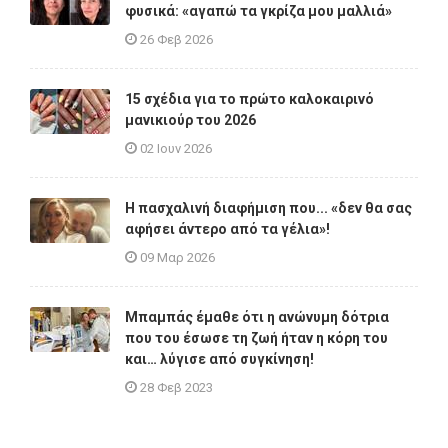
φυσικά: «αγαπώ τα γκρίζα μου μαλλιά»
26 Φεβ 2026
15 σχέδια για το πρώτο καλοκαιρινό
μανικιούρ του 2026
02 Ιουν 2026
Η πασχαλινή διαφήμιση που... «δεν θα σας
αφήσει άντερο από τα γέλια»!
09 Μαρ 2026
Μπαμπάς έμαθε ότι η ανώνυμη δότρια
που του έσωσε τη ζωή ήταν η κόρη του
και… λύγισε από συγκίνηση!
28 Φεβ 2023