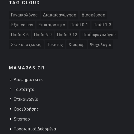
TAG CLOUD
Γυναικολόγος
Διαπαιδαγώγηση
Διασκέδαση
Έξυπνα tips
Επικαιρότητα
Παιδί 0-1
Παιδί 1-3
Παιδί 3-6
Παιδί 6-9
Παιδί 9-12
Παιδοψυχολόγος
Σεξ και σχέσεις
Τοκετός
Χιούμορ
Ψυχολογία
MAMA365.GR
Διαφημιστείτε
Ταυτότητα
Επικοινωνία
Όροι Χρήσης
Sitemap
Προσωπικά Δεδομένα