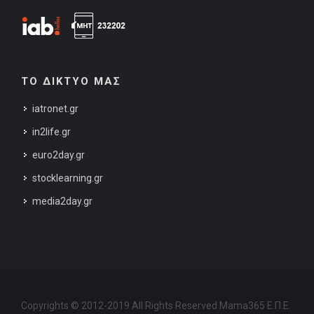
ΤΟ ΔΙΚΤΥΟ ΜΑΣ
iatronet.gr
in2life.gr
euro2day.gr
stocklearning.gr
media2day.gr
Copyrights © 2012-2019 All Rights Reserved Mama365 Ε.Π.Ε.