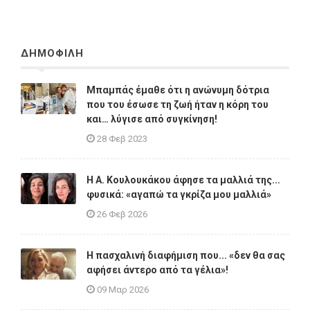
ΔΗΜΟΦΙΛΗ
Μπαμπάς έμαθε ότι η ανώνυμη δότρια
που του έσωσε τη ζωή ήταν η κόρη του
και… λύγισε από συγκίνηση!
28 Φεβ 2023
Η A. Κουλουκάκου άφησε τα μαλλιά της...
φυσικά: «αγαπώ τα γκρίζα μου μαλλιά»
26 Φεβ 2026
Η πασχαλινή διαφήμιση που... «δεν θα σας
αφήσει άντερο από τα γέλια»!
09 Μαρ 2026