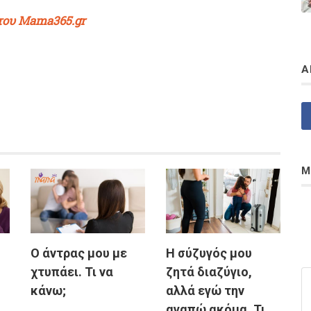
 του Mama365.gr
Α
Μ
Ο άντρας μου με
Η σύζυγός μου
χτυπάει. Τι να
ζητά διαζύγιο,
κάνω;
αλλά εγώ την
αγαπώ ακόμα. Τι