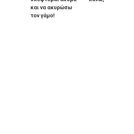
και να ακυρώσω
τον γάμο!