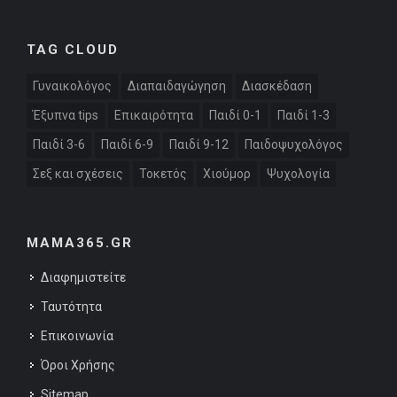
TAG CLOUD
Γυναικολόγος
Διαπαιδαγώγηση
Διασκέδαση
Έξυπνα tips
Επικαιρότητα
Παιδί 0-1
Παιδί 1-3
Παιδί 3-6
Παιδί 6-9
Παιδί 9-12
Παιδοψυχολόγος
Σεξ και σχέσεις
Τοκετός
Χιούμορ
Ψυχολογία
MAMA365.GR
Διαφημιστείτε
Ταυτότητα
Επικοινωνία
Όροι Χρήσης
Sitemap