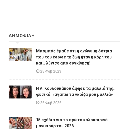
ΔΗΜΟΦΙΛΗ
Μπαμπάς έμαθε ότι η ανώνυμη δότρια
που του έσωσε τη ζωή ήταν η κόρη του
και… λύγισε από συγκίνηση!
28 Φεβ 2023
Η A. Κουλουκάκου άφησε τα μαλλιά της...
φυσικά: «αγαπώ τα γκρίζα μου μαλλιά»
26 Φεβ 2026
15 σχέδια για το πρώτο καλοκαιρινό
μανικιούρ του 2026