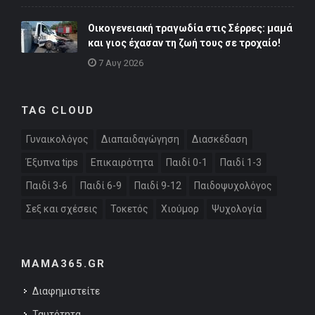
Οικογενειακή τραγωδία στις Σέρρες: μαμά
και γιος έχασαν τη ζωή τους σε τροχαίο!
7 Αυγ 2026
TAG CLOUD
Γυναικολόγος
Διαπαιδαγώγηση
Διασκέδαση
Έξυπνα tips
Επικαιρότητα
Παιδί 0-1
Παιδί 1-3
Παιδί 3-6
Παιδί 6-9
Παιδί 9-12
Παιδοψυχολόγος
Σεξ και σχέσεις
Τοκετός
Χιούμορ
Ψυχολογία
MAMA365.GR
Διαφημιστείτε
Ταυτότητα