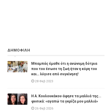
ΔΗΜΟΦΙΛΗ
Μπαμπάς έμαθε ότι η ανώνυμη δότρια
που του έσωσε τη ζωή ήταν η κόρη του
και… λύγισε από συγκίνηση!
28 Φεβ 2023
Η A. Κουλουκάκου άφησε τα μαλλιά της...
φυσικά: «αγαπώ τα γκρίζα μου μαλλιά»
26 Φεβ 2026