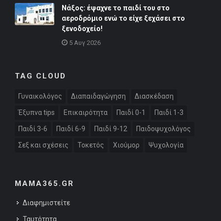
Νάξος: έψαχνε το παιδί του στο
αεροδρόμιο ενώ το είχε ξεχάσει στο
ξενοδοχείο!
5 Αυγ 2026
TAG CLOUD
Γυναικολόγος
Διαπαιδαγώγηση
Διασκέδαση
Έξυπνα tips
Επικαιρότητα
Παιδί 0-1
Παιδί 1-3
Παιδί 3-6
Παιδί 6-9
Παιδί 9-12
Παιδοψυχολόγος
Σεξ και σχέσεις
Τοκετός
Χιούμορ
Ψυχολογία
MAMA365.GR
Διαφημιστείτε
Ταυτότητα