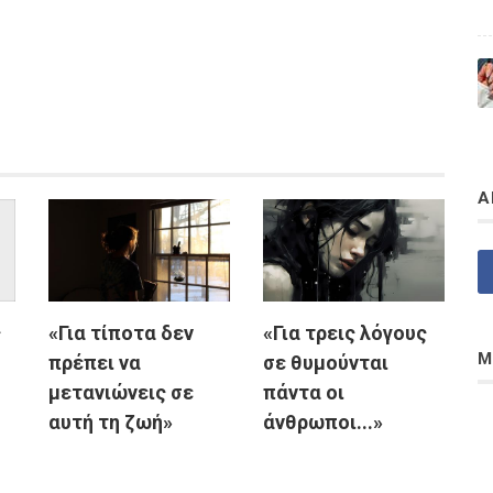
Α
ς
«Για τίποτα δεν
«Για τρεις λόγους
Μ
πρέπει να
σε θυμούνται
μετανιώνεις σε
πάντα οι
αυτή τη ζωή»
άνθρωποι...»