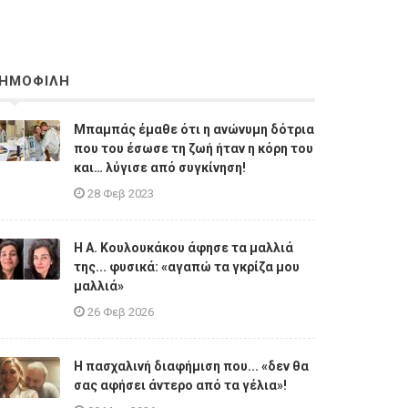
ΗΜΟΦΙΛΗ
Μπαμπάς έμαθε ότι η ανώνυμη δότρια
που του έσωσε τη ζωή ήταν η κόρη του
και… λύγισε από συγκίνηση!
28 Φεβ 2023
Η A. Κουλουκάκου άφησε τα μαλλιά
της... φυσικά: «αγαπώ τα γκρίζα μου
μαλλιά»
26 Φεβ 2026
Η πασχαλινή διαφήμιση που... «δεν θα
σας αφήσει άντερο από τα γέλια»!