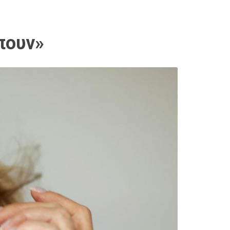
πουν»