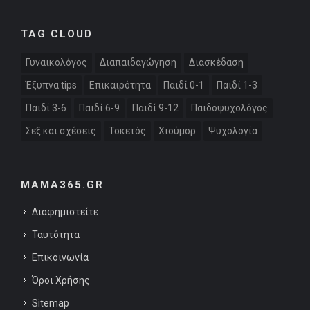
TAG CLOUD
Γυναικολόγος
Διαπαιδαγώγηση
Διασκέδαση
Έξυπνα tips
Επικαιρότητα
Παιδί 0-1
Παιδί 1-3
Παιδί 3-6
Παιδί 6-9
Παιδί 9-12
Παιδοψυχολόγος
Σεξ και σχέσεις
Τοκετός
Χιούμορ
Ψυχολογία
MAMA365.GR
Διαφημιστείτε
Ταυτότητα
Επικοινωνία
Όροι Χρήσης
Sitemap