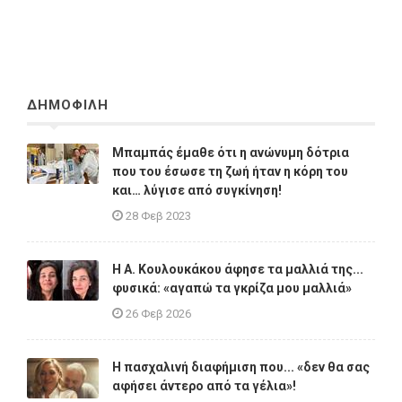
ΔΗΜΟΦΙΛΗ
Μπαμπάς έμαθε ότι η ανώνυμη δότρια
που του έσωσε τη ζωή ήταν η κόρη του
και… λύγισε από συγκίνηση!
28 Φεβ 2023
Η A. Κουλουκάκου άφησε τα μαλλιά της...
φυσικά: «αγαπώ τα γκρίζα μου μαλλιά»
26 Φεβ 2026
Η πασχαλινή διαφήμιση που... «δεν θα σας
αφήσει άντερο από τα γέλια»!