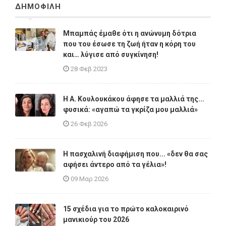
ΔΗΜΟΦΙΛΗ
Μπαμπάς έμαθε ότι η ανώνυμη δότρια
που του έσωσε τη ζωή ήταν η κόρη του
και… λύγισε από συγκίνηση!
28 Φεβ 2023
Η A. Κουλουκάκου άφησε τα μαλλιά της...
φυσικά: «αγαπώ τα γκρίζα μου μαλλιά»
26 Φεβ 2026
Η πασχαλινή διαφήμιση που... «δεν θα σας
αφήσει άντερο από τα γέλια»!
09 Μαρ 2026
15 σχέδια για το πρώτο καλοκαιρινό
μανικιούρ του 2026