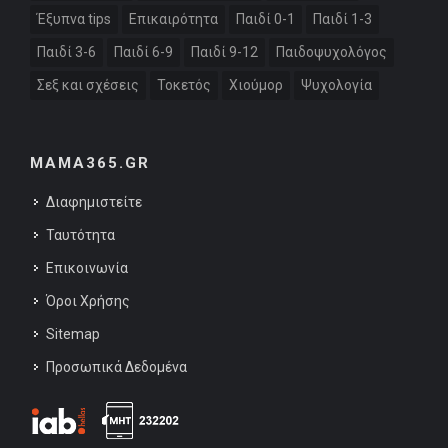
Έξυπνα tips
Επικαιρότητα
Παιδί 0-1
Παιδί 1-3
Παιδί 3-6
Παιδί 6-9
Παιδί 9-12
Παιδοψυχολόγος
Σεξ και σχέσεις
Τοκετός
Χιούμορ
Ψυχολογία
MAMA365.GR
Διαφημιστείτε
Ταυτότητα
Επικοινωνία
Όροι Χρήσης
Sitemap
Προσωπικά Δεδομένα