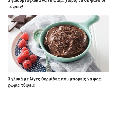
3 γιαουρτογλυκά να τα φας... χωρίς να σε φάνε οι
τύψεις!
3 γλυκά με λίγες θερμίδες που μπορείς να φας
χωρίς τύψεις