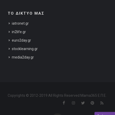
ΤΟ ΔΙΚΤΥΟ ΜΑΣ
iatronet.gr
in2life.gr
euro2day.gr
stocklearning.gr
media2day.gr
Copyrights © 2012-2019 All Rights Reserved Mama365 Ε.Π.Ε.