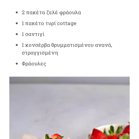
2 πακέτα ζελέ φράουλα
1 πακέτο τυρί cottage
1 σαντιγί
1 κονσέρβα θρυμματισμένου ανανά,
στραγγισμένη
Φράουλες