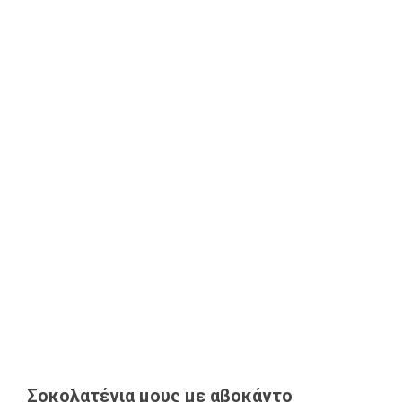
Σοκολατένια μους με αβοκάντο