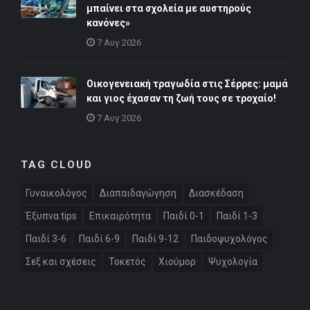
μπαίνει στα σχολεία με αυστηρούς
κανόνες»
7 Αυγ 2026
Οικογενειακή τραγωδία στις Σέρρες: μαμά
και γιος έχασαν τη ζωή τους σε τροχαίο!
7 Αυγ 2026
TAG CLOUD
Γυναικολόγος
Διαπαιδαγώγηση
Διασκέδαση
Έξυπνα tips
Επικαιρότητα
Παιδί 0-1
Παιδί 1-3
Παιδί 3-6
Παιδί 6-9
Παιδί 9-12
Παιδοψυχολόγος
Σεξ και σχέσεις
Τοκετός
Χιούμορ
Ψυχολογία