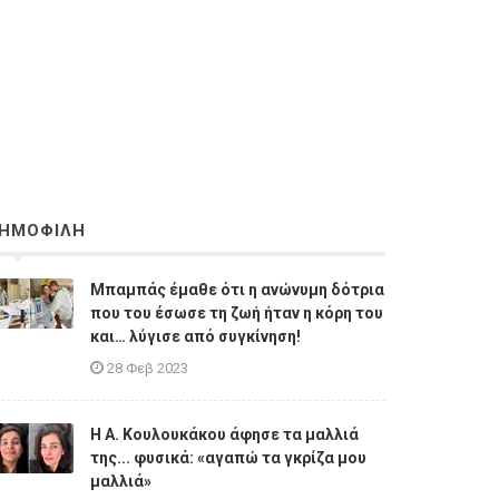
ΗΜΟΦΙΛΗ
Μπαμπάς έμαθε ότι η ανώνυμη δότρια
που του έσωσε τη ζωή ήταν η κόρη του
και… λύγισε από συγκίνηση!
28 Φεβ 2023
Η A. Κουλουκάκου άφησε τα μαλλιά
της... φυσικά: «αγαπώ τα γκρίζα μου
μαλλιά»