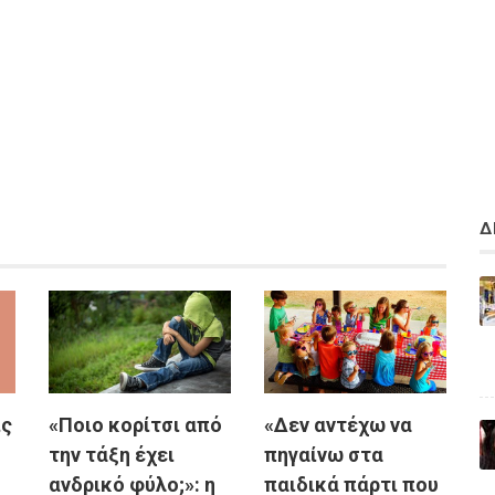
Δ
ις
«Ποιο κορίτσι από
«Δεν αντέχω να
την τάξη έχει
πηγαίνω στα
ανδρικό φύλο;»: η
παιδικά πάρτι που