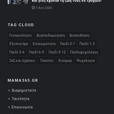
και γιος έχασαν τη ζωή τους σε τροχαίο!
7 Αυγ 2026
TAG CLOUD
Γυναικολόγος
Διαπαιδαγώγηση
Διασκέδαση
Έξυπνα tips
Επικαιρότητα
Παιδί 0-1
Παιδί 1-3
Παιδί 3-6
Παιδί 6-9
Παιδί 9-12
Παιδοψυχολόγος
Σεξ και σχέσεις
Τοκετός
Χιούμορ
Ψυχολογία
MAMA365.GR
Διαφημιστείτε
Ταυτότητα
Επικοινωνία