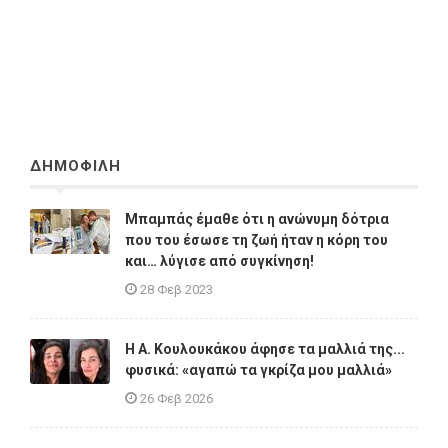
ΔΗΜΟΦΙΛΗ
Μπαμπάς έμαθε ότι η ανώνυμη δότρια
που του έσωσε τη ζωή ήταν η κόρη του
και… λύγισε από συγκίνηση!
28 Φεβ 2023
Η A. Κουλουκάκου άφησε τα μαλλιά της...
φυσικά: «αγαπώ τα γκρίζα μου μαλλιά»
26 Φεβ 2026