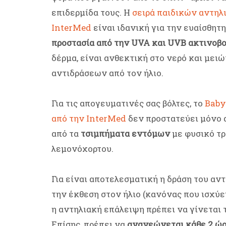
επιδερμίδα τους. Η
σειρά παιδικών αντη
InterMed
είναι ιδανική για την ευαίσθητ
προστασία από την UVA και UVB ακτινοβο
δέρμα, είναι ανθεκτική στο νερό και μει
αντιδράσεων από τον ήλιο.
Για τις απογευματινές σας βόλτες, το
Baby
από την InterMed
δεν προστατεύει μόνο α
από τα
τσιμπήματα εντόμων
με φυσικό τρ
λεμονόχορτου.
Για είναι αποτελεσματική η δράση του αν
την έκθεση στον ήλιο (κανόνας που ισχύει
η αντηλιακή επάλειψη πρέπει να γίνεται τ
Επίσης
,
πρέπει να
ανανεώνεται κάθε 2 ώρ