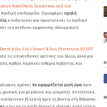
λιακών BabyDerm Sunscreen από την
η παιδική επιδερμίδα. Προσφέρει
υψηλή
λία,
ενυδατώνει και προστατεύει το παιδικό
ώνει τον κίνδυνο εμφάνισης αλλεργικών
Derm kids 3 in 1 Insect & Sun Protection 50 SPF
πό τις επικίνδυνες ακτίνες του ήλιου, αλλά και
Α
όπο, καθώς περιέχει αιθέρια λεβάντας και
τηλιακού, πρέπει
να εφαρμόζεται μισή ώρα
πριν
, φυσικά, για μεγάλους και μικρούς). Αντίστοιχα,
Μ
ουλάχιστον 15 λεπτά πριν τη βουτιά στη θάλασσα.
ες,
ενώ αν το παιδί βραχεί ή ιδρώσει πολύ τότε η