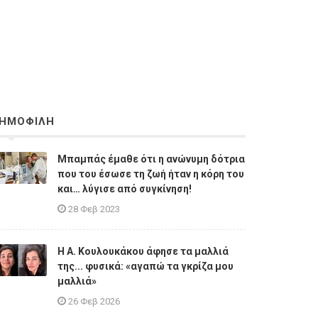
ΗΜΟΦΙΛΗ
Μπαμπάς έμαθε ότι η ανώνυμη δότρια
που του έσωσε τη ζωή ήταν η κόρη του
και… λύγισε από συγκίνηση!
28 Φεβ 2023
Η A. Κουλουκάκου άφησε τα μαλλιά
της... φυσικά: «αγαπώ τα γκρίζα μου
μαλλιά»
26 Φεβ 2026