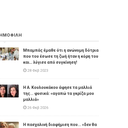
ΗΜΟΦΙΛΗ
Μπαμπάς έμαθε ότι η ανώνυμη δότρια
που του έσωσε τη ζωή ήταν η κόρη του
και… λύγισε από συγκίνηση!
28 Φεβ 2023
Η A. Κουλουκάκου άφησε τα μαλλιά
της... φυσικά: «αγαπώ τα γκρίζα μου
μαλλιά»
26 Φεβ 2026
Η πασχαλινή διαφήμιση που... «δεν θα