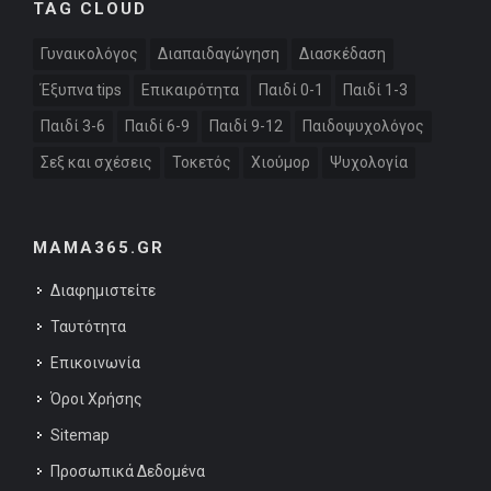
TAG CLOUD
Γυναικολόγος
Διαπαιδαγώγηση
Διασκέδαση
Έξυπνα tips
Επικαιρότητα
Παιδί 0-1
Παιδί 1-3
Παιδί 3-6
Παιδί 6-9
Παιδί 9-12
Παιδοψυχολόγος
Σεξ και σχέσεις
Τοκετός
Χιούμορ
Ψυχολογία
MAMA365.GR
Διαφημιστείτε
Ταυτότητα
Επικοινωνία
Όροι Χρήσης
Sitemap
Προσωπικά Δεδομένα