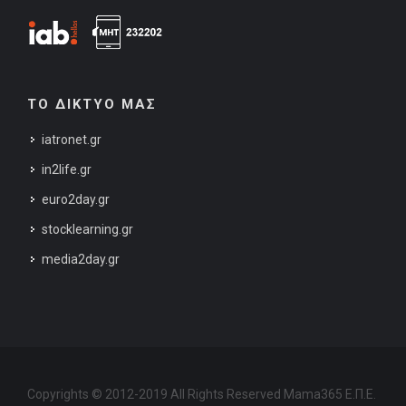
ΤΟ ΔΙΚΤΥΟ ΜΑΣ
iatronet.gr
in2life.gr
euro2day.gr
stocklearning.gr
media2day.gr
Copyrights © 2012-2019 All Rights Reserved Mama365 Ε.Π.Ε.