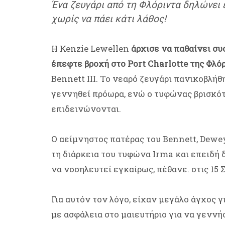
Ένα ζευγάρι από τη Φλόριντα δηλώνει
χωρίς να πάει κάτι λάθος!
Η Kenzie Lewellen
άρχισε να παθαίνει συ
έπεφτε βροχή στο Port Charlotte της Φλό
Bennett III. Το νεαρό ζευγάρι πανικοβλήθ
γεννηθεί πρόωρα, ενώ ο τυφώνας βρισκότα
επιδεινώνονται.
Ο αείμνηστος πατέρας του Bennett, Dewe
τη διάρκεια του τυφώνα Irma και επειδή
να νοσηλευτεί εγκαίρως, πέθανε. στις 15 
Για αυτόν τον λόγο, είχαν μεγάλο άγχος 
με ασφάλεια στο μαιευτήριο για να γεννή