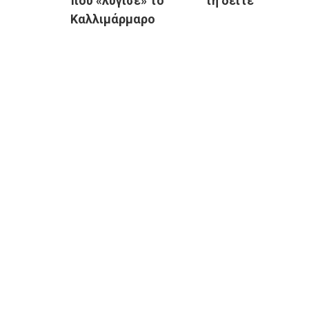
που «λύγισε» το
τη δείτε
Καλλιμάρμαρο