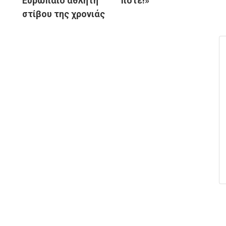
Ευρωπαίο αθλητή
ποτέ!»
στίβου της χρονιάς