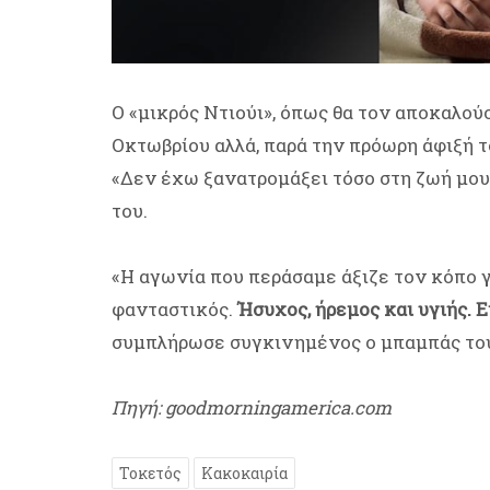
Ο «μικρός Ντιούι», όπως θα τον αποκαλού
Οκτωβρίου αλλά, παρά την πρόωρη άφιξή το
«Δεν έχω ξανατρομάξει τόσο στη ζωή μου,
του.
«Η αγωνία που περάσαμε άξιζε τον κόπο γ
φανταστικός.
Ήσυχος, ήρεμος και υγιής. 
συμπλήρωσε συγκινημένος ο μπαμπάς το
Πηγή: goodmorningamerica.com
Τοκετός
Κακοκαιρία