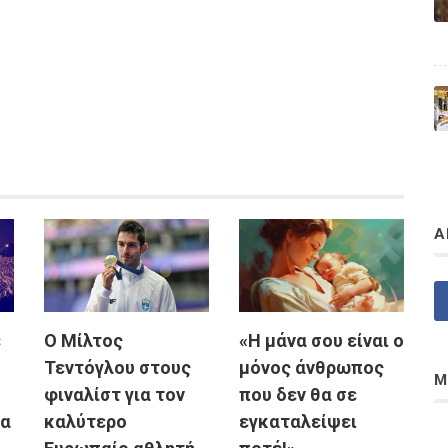
Α
ε
Ο Μίλτος
«Η μάνα σου είναι ο
Τεντόγλου στους
μόνος άνθρωπος
Μ
φιναλίστ για τον
που δεν θα σε
θα
καλύτερο
εγκαταλείψει