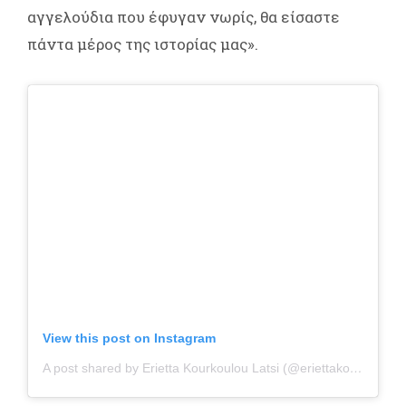
αγγελούδια που έφυγαν νωρίς, θα είσαστε
πάντα μέρος της ιστορίας μας».
View this post on Instagram
A post shared by Erietta Kourkoulou Latsi (@eriettakourkouloulatsi)