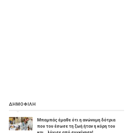
ΔΗΜΟΦΙΛΗ
Μπαμπάς έμαθε ότι η ανώνυμη δότρια
που του έσωσε τη ζωή ήταν η κόρη του
και… λύγισε από συγκίνηση!