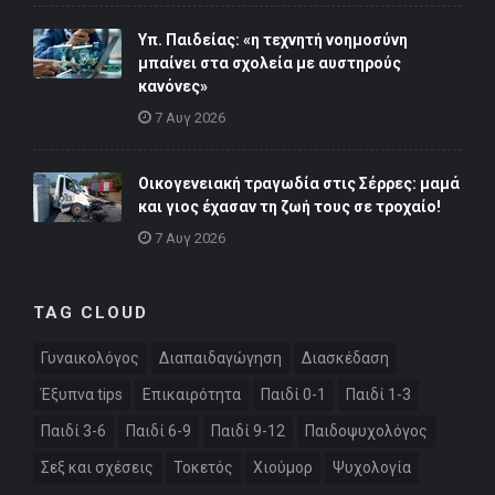
Υπ. Παιδείας: «η τεχνητή νοημοσύνη
μπαίνει στα σχολεία με αυστηρούς
κανόνες»
7 Αυγ 2026
Οικογενειακή τραγωδία στις Σέρρες: μαμά
και γιος έχασαν τη ζωή τους σε τροχαίο!
7 Αυγ 2026
TAG CLOUD
Γυναικολόγος
Διαπαιδαγώγηση
Διασκέδαση
Έξυπνα tips
Επικαιρότητα
Παιδί 0-1
Παιδί 1-3
Παιδί 3-6
Παιδί 6-9
Παιδί 9-12
Παιδοψυχολόγος
Σεξ και σχέσεις
Τοκετός
Χιούμορ
Ψυχολογία