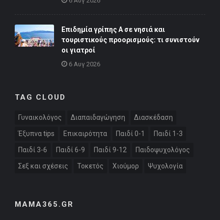
6 Αυγ 2026
Επιδημία γρίπης Α σε νησιά και
τουριστικούς προορισμούς: τι συνιστούν
οι γιατροί
6 Αυγ 2026
TAG CLOUD
Γυναικολόγος
Διαπαιδαγώγηση
Διασκέδαση
Έξυπνα tips
Επικαιρότητα
Παιδί 0-1
Παιδί 1-3
Παιδί 3-6
Παιδί 6-9
Παιδί 9-12
Παιδοψυχολόγος
Σεξ και σχέσεις
Τοκετός
Χιούμορ
Ψυχολογία
MAMA365.GR