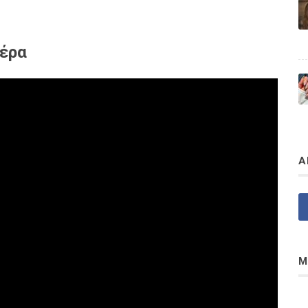
τέρα
Α
Μ