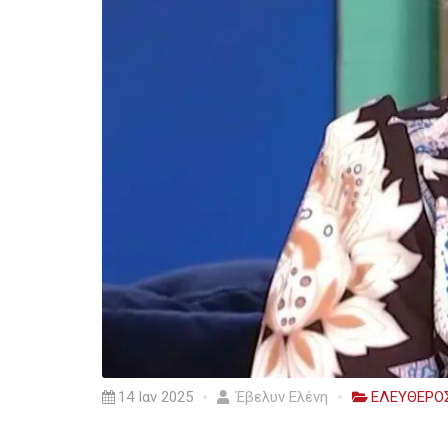
14 Ιαν 2025
Έβελυν Ελένη
ΕΛΕΥΘΕΡΟ