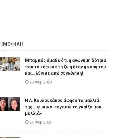
ΗΜΟΦΙΛΗ
Μπαμπάς έμαθε ότι η ανώνυμη δότρια
που του έσωσε τη ζωή ήταν η κόρη του
και… λύγισε από συγκίνηση!
28 Φεβ 2023
Η A. Κουλουκάκου άφησε τα μαλλιά
της... φυσικά: «αγαπώ τα γκρίζα μου
μαλλιά»
26 Φεβ 2026