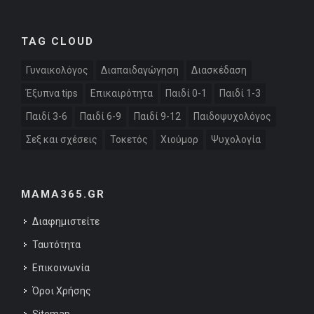
TAG CLOUD
Γυναικολόγος
Διαπαιδαγώγηση
Διασκέδαση
Έξυπνα tips
Επικαιρότητα
Παιδί 0-1
Παιδί 1-3
Παιδί 3-6
Παιδί 6-9
Παιδί 9-12
Παιδοψυχολόγος
Σεξ και σχέσεις
Τοκετός
Χιούμορ
Ψυχολογία
MAMA365.GR
Διαφημιστείτε
Ταυτότητα
Επικοινωνία
Όροι Χρήσης