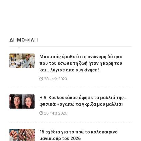
ΔΗΜΟΦΙΛΗ
Μπαμπάς έμαθε ότι η ανώνυμη δότρια
που του έσωσε τη ζωή ήταν η κόρη του
και… λύγισε από συγκίνηση!
28 Φεβ 2023
Η A. Κουλουκάκου άφησε τα μαλλιά της...
φυσικά: «αγαπώ τα γκρίζα μου μαλλιά»
26 Φεβ 2026
15 σχέδια για το πρώτο καλοκαιρινό
μανικιούρ του 2026