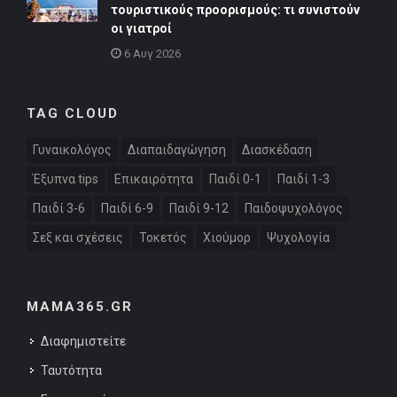
τουριστικούς προορισμούς: τι συνιστούν
οι γιατροί
6 Αυγ 2026
TAG CLOUD
Γυναικολόγος
Διαπαιδαγώγηση
Διασκέδαση
Έξυπνα tips
Επικαιρότητα
Παιδί 0-1
Παιδί 1-3
Παιδί 3-6
Παιδί 6-9
Παιδί 9-12
Παιδοψυχολόγος
Σεξ και σχέσεις
Τοκετός
Χιούμορ
Ψυχολογία
MAMA365.GR
Διαφημιστείτε
Ταυτότητα