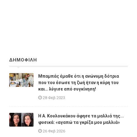
ΔΗΜΟΦΙΛΗ
Μπαμπάς έμαθε ότι η ανώνυμη δότρια
που του έσωσε τη ζωή ήταν η κόρη του
και… λύγισε από συγκίνηση!
28 Φεβ 2023
Η A. Κουλουκάκου άφησε τα μαλλιά της...
φυσικά: «αγαπώ τα γκρίζα μου μαλλιά»
26 Φεβ 2026