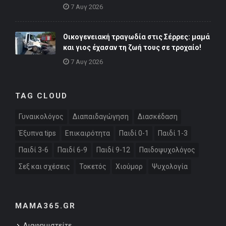
7 Αυγ 2026
Οικογενειακή τραγωδία στις Σέρρες: μαμά
και γιος έχασαν τη ζωή τους σε τροχαίο!
7 Αυγ 2026
TAG CLOUD
Γυναικολόγος
Διαπαιδαγώγηση
Διασκέδαση
Έξυπνα tips
Επικαιρότητα
Παιδί 0-1
Παιδί 1-3
Παιδί 3-6
Παιδί 6-9
Παιδί 9-12
Παιδοψυχολόγος
Σεξ και σχέσεις
Τοκετός
Χιούμορ
Ψυχολογία
MAMA365.GR
Διαφημιστείτε