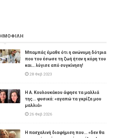
ΗΜΟΦΙΛΗ
Μπαμπάς έμαθε ότι η ανώνυμη δότρια
που του έσωσε τη ζωή ήταν η κόρη του
και… λύγισε από συγκίνηση!
28 Φεβ 2023
Η A. Κουλουκάκου άφησε τα μαλλιά
της... φυσικά: «αγαπώ τα γκρίζα μου
μαλλιά»
26 Φεβ 2026
Η πασχαλινή διαφήμιση που... «δεν θα