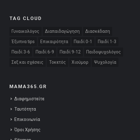
TAG CLOUD
Γυναικολόγος
Διαπαιδαγώγηση
Διασκέδαση
Έξυπνα tips
Επικαιρότητα
Παιδί 0-1
Παιδί 1-3
Παιδί 3-6
Παιδί 6-9
Παιδί 9-12
Παιδοψυχολόγος
Σεξ και σχέσεις
Τοκετός
Χιούμορ
Ψυχολογία
MAMA365.GR
Διαφημιστείτε
Ταυτότητα
Επικοινωνία
Όροι Χρήσης
Sitemap