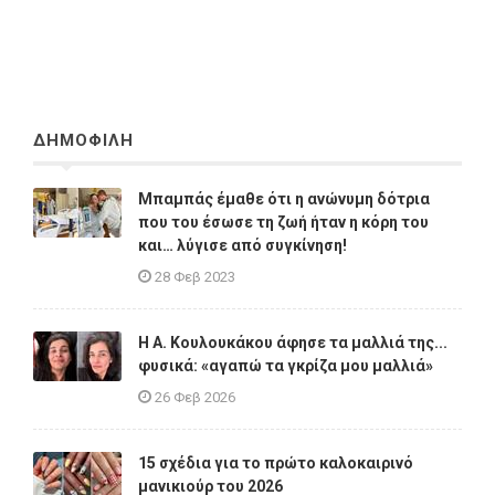
ΔΗΜΟΦΙΛΗ
Μπαμπάς έμαθε ότι η ανώνυμη δότρια
που του έσωσε τη ζωή ήταν η κόρη του
και… λύγισε από συγκίνηση!
28 Φεβ 2023
Η A. Κουλουκάκου άφησε τα μαλλιά της...
φυσικά: «αγαπώ τα γκρίζα μου μαλλιά»
26 Φεβ 2026
15 σχέδια για το πρώτο καλοκαιρινό
μανικιούρ του 2026