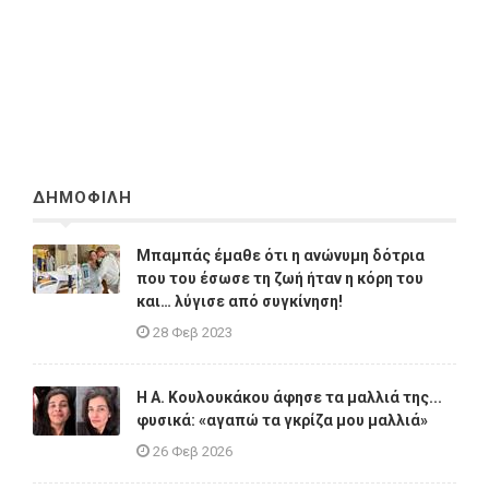
ΔΗΜΟΦΙΛΗ
Μπαμπάς έμαθε ότι η ανώνυμη δότρια
που του έσωσε τη ζωή ήταν η κόρη του
και… λύγισε από συγκίνηση!
28 Φεβ 2023
Η A. Κουλουκάκου άφησε τα μαλλιά της...
φυσικά: «αγαπώ τα γκρίζα μου μαλλιά»
26 Φεβ 2026