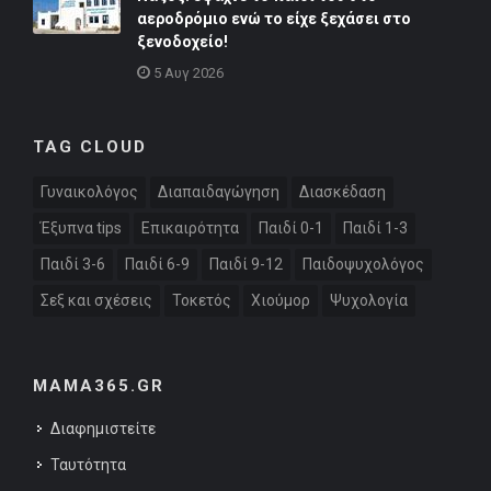
αεροδρόμιο ενώ το είχε ξεχάσει στο
ξενοδοχείο!
5 Αυγ 2026
TAG CLOUD
Γυναικολόγος
Διαπαιδαγώγηση
Διασκέδαση
Έξυπνα tips
Επικαιρότητα
Παιδί 0-1
Παιδί 1-3
Παιδί 3-6
Παιδί 6-9
Παιδί 9-12
Παιδοψυχολόγος
Σεξ και σχέσεις
Τοκετός
Χιούμορ
Ψυχολογία
MAMA365.GR
Διαφημιστείτε
Ταυτότητα