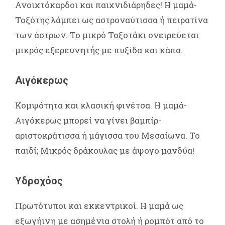
Ανοιχτόκαρδοι και παιχνιδιάρηδες! Η μαμά-
Τοξότης λάμπει ως αστροναύτισσα ή πειρατίνα
των άστρων. Το μικρό Τοξοτάκι ονειρεύεται
μικρός εξερευνητής με πυξίδα και κάπα.
Αιγόκερως
Κομψότητα και κλασική φινέτσα. Η μαμά-
Αιγόκερως μπορεί να γίνει βαμπίρ-
αριστοκράτισσα ή μάγισσα του Μεσαίωνα. Το
παιδί; Μικρός δράκουλας με άψογο μανδύα!
Υδροχόος
Πρωτότυποι και εκκεντρικοί. Η μαμά ως
εξωγήινη με ασημένια στολή ή ρομπότ από το