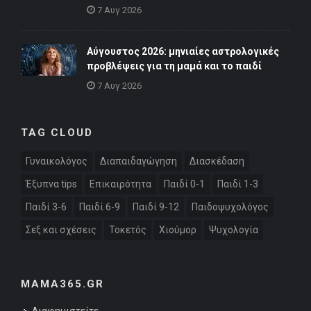
7 Αυγ 2026
Αύγουστος 2026: μηνιαίες αστρολογικές
προβλέψεις για τη μαμά και το παιδί
7 Αυγ 2026
TAG CLOUD
Γυναικολόγος
Διαπαιδαγώγηση
Διασκέδαση
Έξυπνα tips
Επικαιρότητα
Παιδί 0-1
Παιδί 1-3
Παιδί 3-6
Παιδί 6-9
Παιδί 9-12
Παιδοψυχολόγος
Σεξ και σχέσεις
Τοκετός
Χιούμορ
Ψυχολογία
MAMA365.GR