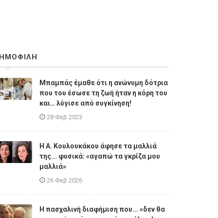
ΗΜΟΦΙΛΗ
Μπαμπάς έμαθε ότι η ανώνυμη δότρια
που του έσωσε τη ζωή ήταν η κόρη του
και… λύγισε από συγκίνηση!
28 Φεβ 2023
Η A. Κουλουκάκου άφησε τα μαλλιά
της... φυσικά: «αγαπώ τα γκρίζα μου
μαλλιά»
26 Φεβ 2026
Η πασχαλινή διαφήμιση που... «δεν θα