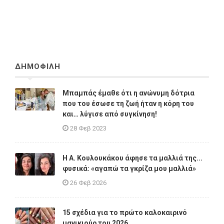
ΔΗΜΟΦΙΛΗ
Μπαμπάς έμαθε ότι η ανώνυμη δότρια
που του έσωσε τη ζωή ήταν η κόρη του
και… λύγισε από συγκίνηση!
28 Φεβ 2023
Η A. Κουλουκάκου άφησε τα μαλλιά της...
φυσικά: «αγαπώ τα γκρίζα μου μαλλιά»
26 Φεβ 2026
15 σχέδια για το πρώτο καλοκαιρινό
μανικιούρ του 2026