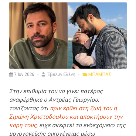
7 Ιαν 2026
Έβελυν Ελένη
ΜΠΑΜΠΑΣ
Στην επιθυμία του να γίνει πατέρας
αναφέρθηκε ο Αντρέας Γεωργίου,
τονίζοντας ότι
πριν έρθει στη ζωή του η
Σιμώνη Χριστοδούλου και αποκτήσουν την
κόρη τους
, είχε σκεφτεί το ενδεχόμενο της
μονογονεϊκής οικογένειας μέσω