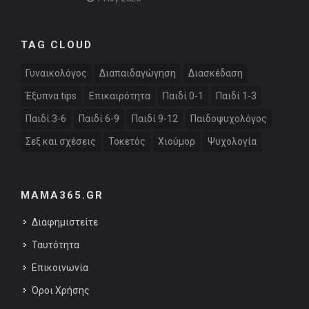
TAG CLOUD
Γυναικολόγος
Διαπαιδαγώγηση
Διασκέδαση
Έξυπνα tips
Επικαιρότητα
Παιδί 0-1
Παιδί 1-3
Παιδί 3-6
Παιδί 6-9
Παιδί 9-12
Παιδοψυχολόγος
Σεξ και σχέσεις
Τοκετός
Χιούμορ
Ψυχολογία
MAMA365.GR
Διαφημιστείτε
Ταυτότητα
Επικοινωνία
Όροι Χρήσης