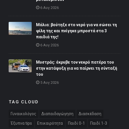
6 Αυγ 2026
Μάλια: βούτηξε στο νερό για να σώσει τη
φίλη της και πνίγηκε μπροστά στα 3
παιδιά της!
6 Αυγ 2026
Μυστράς: έκρυβε τον νεκρό πατέρα του
στην κατάψυξη για να παίρνει τη σύνταξή
του
5 Αυγ 2026
TAG CLOUD
Γυναικολόγος
Διαπαιδαγώγηση
Διασκέδαση
Έξυπνα tips
Επικαιρότητα
Παιδί 0-1
Παιδί 1-3