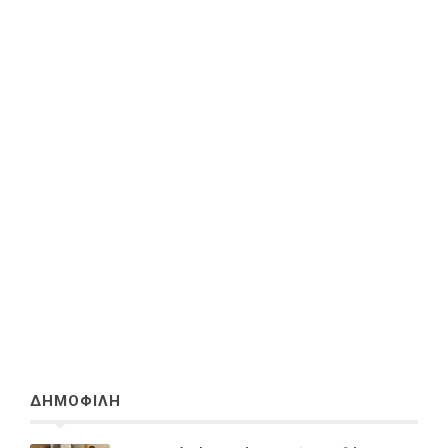
ΔΗΜΟΦΙΛΗ