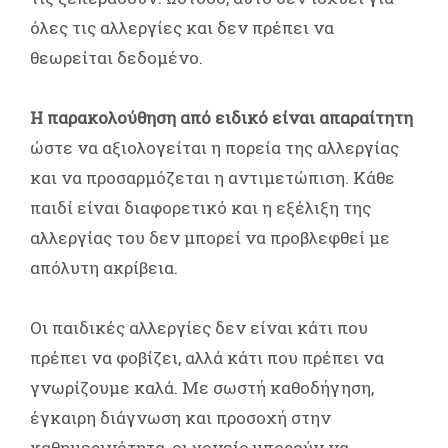
όλες τις αλλεργίες και δεν πρέπει να
θεωρείται δεδομένο.
Η παρακολούθηση από ειδικό είναι απαραίτητη
ώστε να αξιολογείται η πορεία της αλλεργίας
και να προσαρμόζεται η αντιμετώπιση. Κάθε
παιδί είναι διαφορετικό και η εξέλιξη της
αλλεργίας του δεν μπορεί να προβλεφθεί με
απόλυτη ακρίβεια.
Οι παιδικές αλλεργίες δεν είναι κάτι που
πρέπει να φοβίζει, αλλά κάτι που πρέπει να
γνωρίζουμε καλά. Με σωστή καθοδήγηση,
έγκαιρη διάγνωση και προσοχή στην
καθημερινότητα, οι γονείς μπορούν να