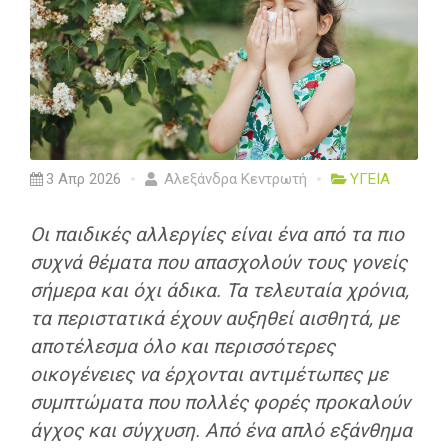
3 Απρ 2026
Αλεξάνδρα Κεντρωτή
ΥΓΕΙΑ
Οι παιδικές αλλεργίες είναι ένα από τα πιο
συχνά θέματα που απασχολούν τους γονείς
σήμερα και όχι άδικα. Τα τελευταία χρόνια,
τα περιστατικά έχουν αυξηθεί αισθητά, με
αποτέλεσμα όλο και περισσότερες
οικογένειες να έρχονται αντιμέτωπες με
συμπτώματα που πολλές φορές προκαλούν
άγχος και σύγχυση. Από ένα απλό εξάνθημα