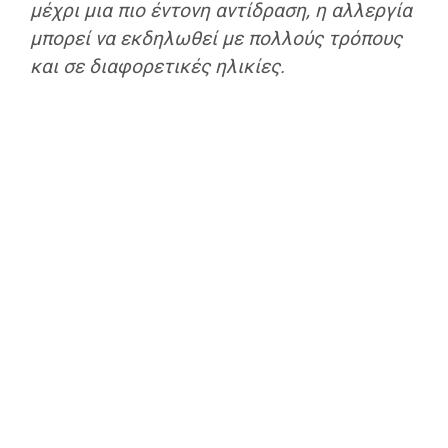
μέχρι μια πιο έντονη αντίδραση, η αλλεργία
μπορεί να εκδηλωθεί με πολλούς τρόπους
και σε διαφορετικές ηλικίες.