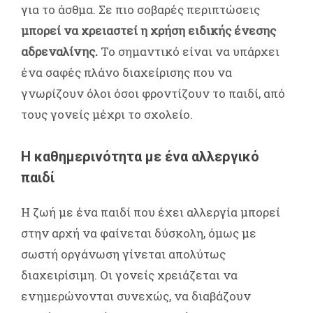
για το άσθμα. Σε πιο σοβαρές περιπτώσεις
μπορεί να χρειαστεί η χρήση ειδικής ένεσης
αδρεναλίνης.
Το σημαντικό είναι να υπάρχει
ένα σαφές πλάνο διαχείρισης που να
γνωρίζουν όλοι όσοι φροντίζουν το παιδί, από
τους γονείς μέχρι το σχολείο.
Η καθημερινότητα με ένα αλλεργικό
παιδί
Η ζωή με ένα παιδί που έχει αλλεργία μπορεί
στην αρχή να φαίνεται δύσκολη, όμως με
σωστή οργάνωση γίνεται απολύτως
διαχειρίσιμη. Οι γονείς χρειάζεται να
ενημερώνονται συνεχώς, να διαβάζουν