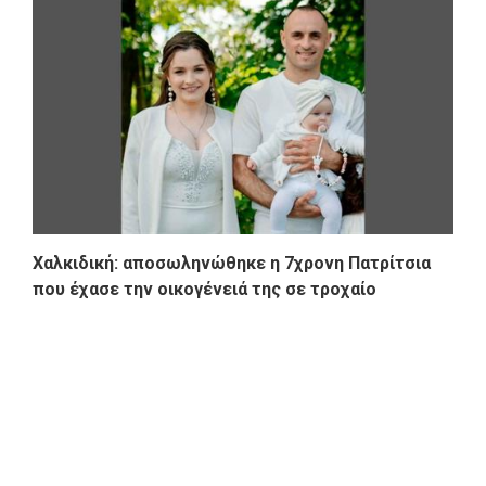
Χαλκιδική: αποσωληνώθηκε η 7χρονη Πατρίτσια
που έχασε την οικογένειά της σε τροχαίο