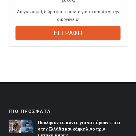
Διαγωνισμοί, δώρα και τα πάντα για το παιδί και την
οικογένεια!
ΕΓΓΡΑΦΗ
ΠΙΟ ΠΡΟΣΦΑΤΑ
Πούλησαν τα πάντα για να πάρουν σπίτι
στην Ελλάδα και κάηκε λίγο πριν
μετακομίσουν