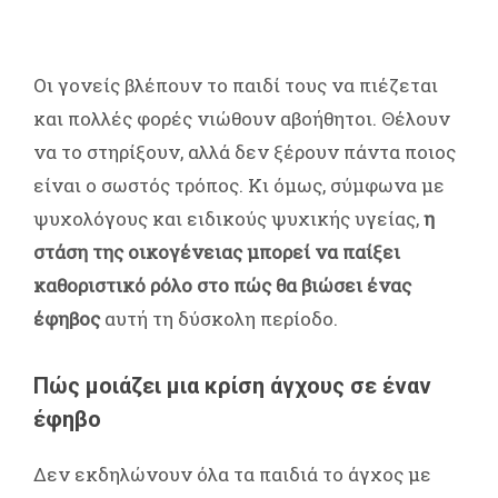
Οι γονείς βλέπουν το παιδί τους να πιέζεται
και πολλές φορές νιώθουν αβοήθητοι. Θέλουν
να το στηρίξουν, αλλά δεν ξέρουν πάντα ποιος
είναι ο σωστός τρόπος. Κι όμως, σύμφωνα με
ψυχολόγους και ειδικούς ψυχικής υγείας,
η
στάση της οικογένειας μπορεί να παίξει
καθοριστικό ρόλο στο πώς θα βιώσει ένας
έφηβος
αυτή τη δύσκολη περίοδο.
Πώς μοιάζει μια κρίση άγχους σε έναν
έφηβο
Δεν εκδηλώνουν όλα τα παιδιά το άγχος με