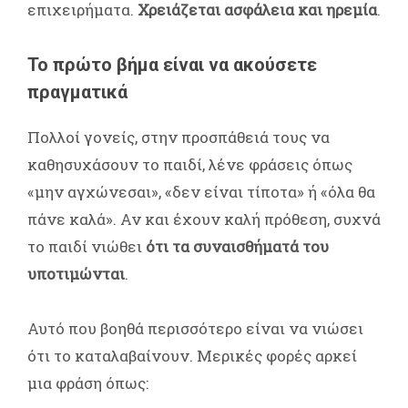
επιχειρήματα.
Χρειάζεται ασφάλεια και ηρεμία
.
Το πρώτο βήμα είναι να ακούσετε
πραγματικά
Πολλοί γονείς, στην προσπάθειά τους να
καθησυχάσουν το παιδί, λένε φράσεις όπως
«μην αγχώνεσαι», «δεν είναι τίποτα» ή «όλα θα
πάνε καλά». Αν και έχουν καλή πρόθεση, συχνά
το παιδί νιώθει
ότι τα συναισθήματά του
υποτιμώνται
.
Αυτό που βοηθά περισσότερο είναι να νιώσει
ότι το καταλαβαίνουν. Μερικές φορές αρκεί
μια φράση όπως: