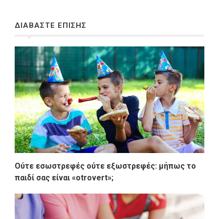
ΔΙΑΒΑΣΤΕ ΕΠΙΣΗΣ
Ούτε εσωστρεφές ούτε εξωστρεφές: μήπως το
παιδί σας είναι «otrovert»;