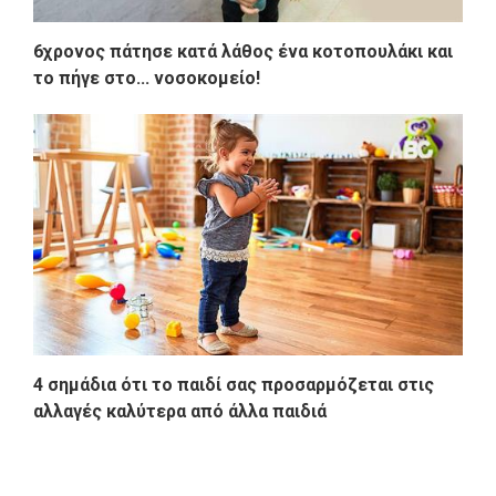
6χρονος πάτησε κατά λάθος ένα κοτοπουλάκι και
το πήγε στο... νοσοκομείο!
4 σημάδια ότι το παιδί σας προσαρμόζεται στις
αλλαγές καλύτερα από άλλα παιδιά