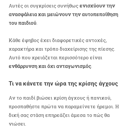
Αυτές οι συγκρίσεις συνήθως
ενισχύουν την
ανασφάλεια και μειώνουν την αυτοπεποίθηση
του παιδιού
.
Κάθε έφηβος έχει διαφορετικές αντοχές,
χαρακτήρα και τρόπο διαχείρισης της πίεσης.
Αυτό που χρειάζεται περισσότερο είναι
ενθάρρυνση και όχι ανταγωνισμός
.
Τι να κάνετε την ώρα της κρίσης άγχους
Αν το παιδί βιώσει κρίση άγχους ή πανικού,
προσπαθήστε πρώτα να παραμείνετε ήρεμοι. Η
δική σας στάση επηρεάζει άμεσα το πώς θα
νιώσει.