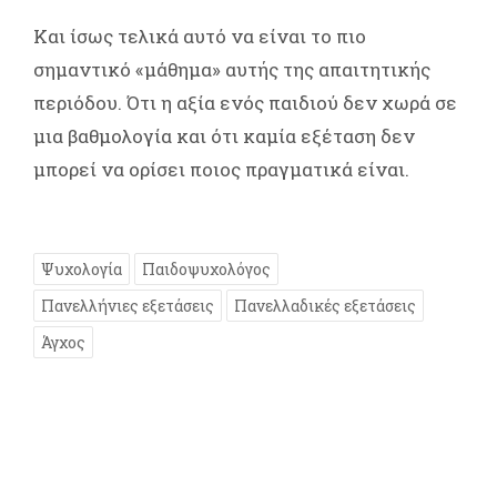
Και ίσως τελικά αυτό να είναι το πιο
σημαντικό «μάθημα» αυτής της απαιτητικής
περιόδου. Ότι η αξία ενός παιδιού δεν χωρά σε
μια βαθμολογία και ότι καμία εξέταση δεν
μπορεί να ορίσει ποιος πραγματικά είναι.
Ψυχολογία
Παιδοψυχολόγος
Πανελλήνιες εξετάσεις
Πανελλαδικές εξετάσεις
Άγχος