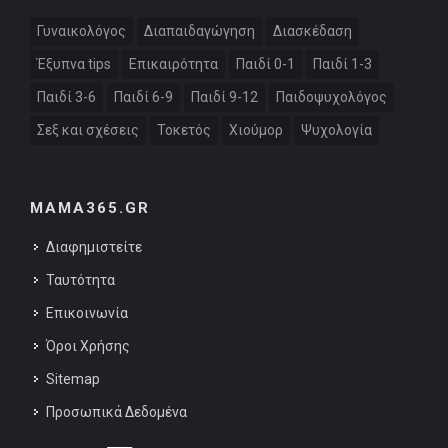
Γυναικολόγος
Διαπαιδαγώγηση
Διασκέδαση
Έξυπνα tips
Επικαιρότητα
Παιδί 0-1
Παιδί 1-3
Παιδί 3-6
Παιδί 6-9
Παιδί 9-12
Παιδοψυχολόγος
Σεξ και σχέσεις
Τοκετός
Χιούμορ
Ψυχολογία
MAMA365.GR
Διαφημιστείτε
Ταυτότητα
Επικοινωνία
Όροι Χρήσης
Sitemap
Προσωπικά Δεδομένα