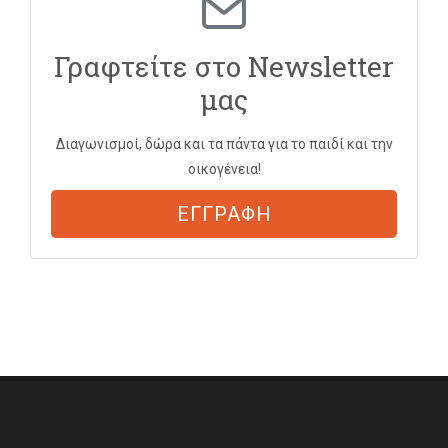
Γραφτείτε στο Newsletter
μας
Διαγωνισμοί, δώρα και τα πάντα για το παιδί και την
οικογένεια!
ΕΓΓΡΑΦΗ