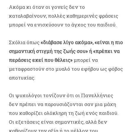
Ακόμα κι όταν οι γονείς δεν το
καταλαβαίνουν, πολλές καθημερινές φράσεις
μπορεί να ενισχύσουν το άγχος του παιδιού.
Σχόλια όπως
«διάβασε λίγο ακόμα», «είναι η πιο
σημαντική στιγμή της ζωής σου» ή «πρέπει να
περάσεις εκεί που θέλεις»
μπορεί να
μεταφραστούν στο μυαλό του εφήβου ως φόβος
αποτυχίας.
Οι ψυχολόγοι τονίζουν ότι οι Πανελλήνιες
δεν πρέπει να παρουσιάζονται σαν μια μάχη
που καθορίζει ολόκληρη τη ζωή ενός παιδιού.
Οι εξετάσεις είναι σημαντικές, αλλά δεν
καθορίζουν την αξία ή το μέλλον του.