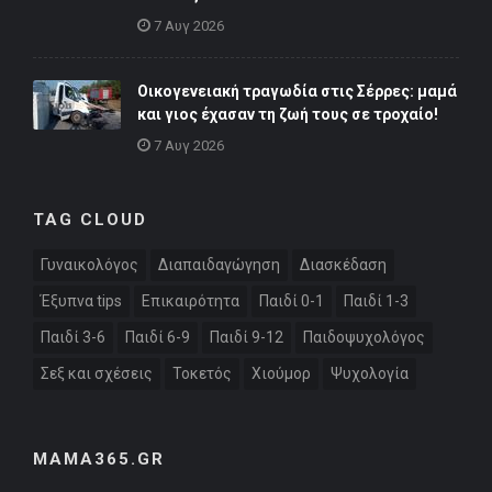
7 Αυγ 2026
Οικογενειακή τραγωδία στις Σέρρες: μαμά
και γιος έχασαν τη ζωή τους σε τροχαίο!
7 Αυγ 2026
TAG CLOUD
Γυναικολόγος
Διαπαιδαγώγηση
Διασκέδαση
Έξυπνα tips
Επικαιρότητα
Παιδί 0-1
Παιδί 1-3
Παιδί 3-6
Παιδί 6-9
Παιδί 9-12
Παιδοψυχολόγος
Σεξ και σχέσεις
Τοκετός
Χιούμορ
Ψυχολογία
MAMA365.GR