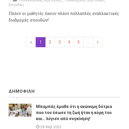
Πανελλαδικές εξετάσεις
,
Πανελλήνιες εξετάσεις
,
Σπουδές
Πλέον οι μαθητές έχουν πλέον πολλαπλές εναλλακτικές
διαδρομές σπουδών!
«
Προηγούμενη
1
(επιλεγμένη)
2
3
4
5
...
»
Επόμενη
ΔΗΜΟΦΙΛΗ
Μπαμπάς έμαθε ότι η ανώνυμη δότρια
που του έσωσε τη ζωή ήταν η κόρη του
και… λύγισε από συγκίνηση!
28 Φεβ 2023