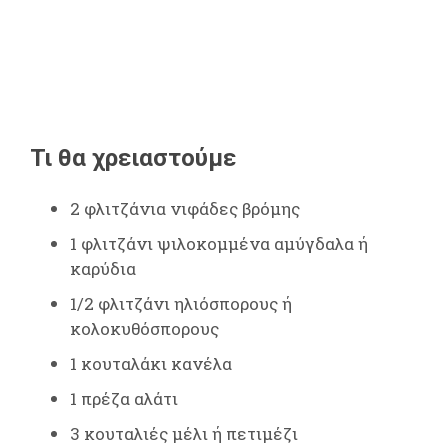
Τι θα χρειαστούμε
2 φλιτζάνια νιφάδες βρόμης
1 φλιτζάνι ψιλοκομμένα αμύγδαλα ή
καρύδια
1/2 φλιτζάνι ηλιόσπορους ή
κολοκυθόσπορους
1 κουταλάκι κανέλα
1 πρέζα αλάτι
3 κουταλιές μέλι ή πετιμέζι