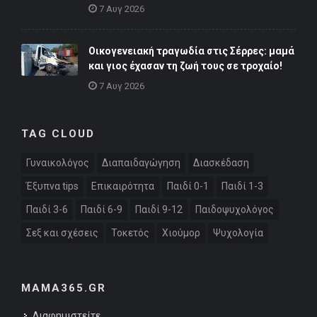
7 Αυγ 2026
Οικογενειακή τραγωδία στις Σέρρες: μαμά
και γιος έχασαν τη ζωή τους σε τροχαίο!
7 Αυγ 2026
TAG CLOUD
Γυναικολόγος
Διαπαιδαγώγηση
Διασκέδαση
Έξυπνα tips
Επικαιρότητα
Παιδί 0-1
Παιδί 1-3
Παιδί 3-6
Παιδί 6-9
Παιδί 9-12
Παιδοψυχολόγος
Σεξ και σχέσεις
Τοκετός
Χιούμορ
Ψυχολογία
MAMA365.GR
Διαφημιστείτε