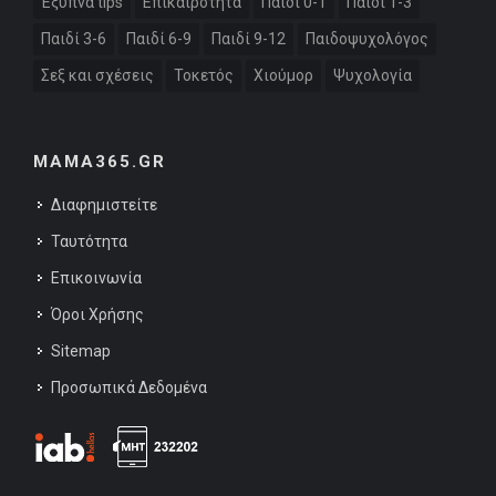
Έξυπνα tips
Επικαιρότητα
Παιδί 0-1
Παιδί 1-3
Παιδί 3-6
Παιδί 6-9
Παιδί 9-12
Παιδοψυχολόγος
Σεξ και σχέσεις
Τοκετός
Χιούμορ
Ψυχολογία
MAMA365.GR
Διαφημιστείτε
Ταυτότητα
Επικοινωνία
Όροι Χρήσης
Sitemap
Προσωπικά Δεδομένα