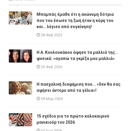
Μπαμπάς έμαθε ότι η ανώνυμη δότρια
που του έσωσε τη ζωή ήταν η κόρη του
και… λύγισε από συγκίνηση!
28 Φεβ 2023
Η A. Κουλουκάκου άφησε τα μαλλιά της...
φυσικά: «αγαπώ τα γκρίζα μου μαλλιά»
26 Φεβ 2026
Η πασχαλινή διαφήμιση που... «δεν θα σας
αφήσει άντερο από τα γέλια»!
09 Μαρ 2026
15 σχέδια για το πρώτο καλοκαιρινό
μανικιούρ του 2026
02 Ιουν 2026