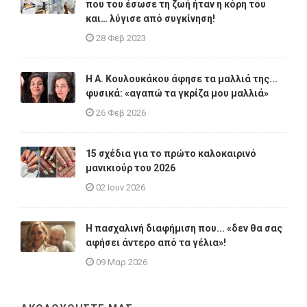
που του έσωσε τη ζωή ήταν η κόρη του
και… λύγισε από συγκίνηση!
28 Φεβ 2023
Η A. Κουλουκάκου άφησε τα μαλλιά της...
φυσικά: «αγαπώ τα γκρίζα μου μαλλιά»
26 Φεβ 2026
15 σχέδια για το πρώτο καλοκαιρινό
μανικιούρ του 2026
02 Ιουν 2026
Η πασχαλινή διαφήμιση που... «δεν θα σας
αφήσει άντερο από τα γέλια»!
09 Μαρ 2026