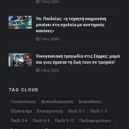
7 Αυγ 2026
Υπ. Παιδείας: «η τεχνητή νοημοσύνη
μπαίνει στα σχολεία με αυστηρούς
κανόνες»
7 Αυγ 2026
Οικογενειακή τραγωδία στις Σέρρες: μαμά
και γιος έχασαν τη ζωή τους σε τροχαίο!
7 Αυγ 2026
TAG CLOUD
Γυναικολόγος
Διαπαιδαγώγηση
Διασκέδαση
Έξυπνα tips
Επικαιρότητα
Παιδί 0-1
Παιδί 1-3
Παιδί 3-6
Παιδί 6-9
Παιδί 9-12
Παιδοψυχολόγος