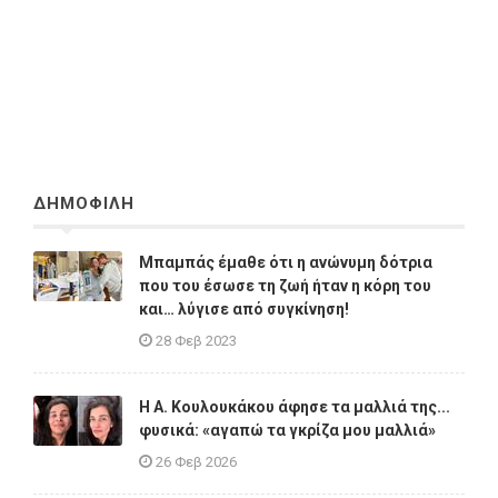
ΔΗΜΟΦΙΛΗ
Μπαμπάς έμαθε ότι η ανώνυμη δότρια
που του έσωσε τη ζωή ήταν η κόρη του
και… λύγισε από συγκίνηση!
28 Φεβ 2023
Η A. Κουλουκάκου άφησε τα μαλλιά της...
φυσικά: «αγαπώ τα γκρίζα μου μαλλιά»
26 Φεβ 2026