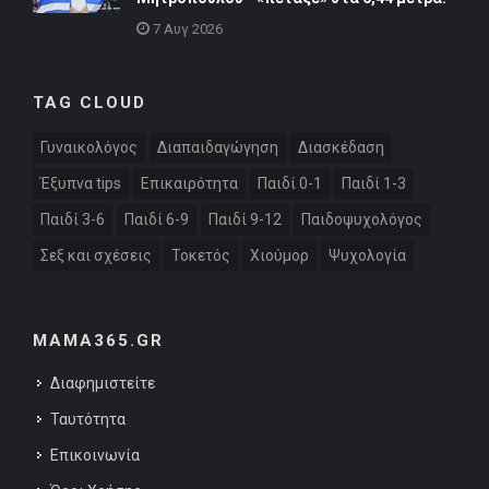
7 Αυγ 2026
TAG CLOUD
Γυναικολόγος
Διαπαιδαγώγηση
Διασκέδαση
Έξυπνα tips
Επικαιρότητα
Παιδί 0-1
Παιδί 1-3
Παιδί 3-6
Παιδί 6-9
Παιδί 9-12
Παιδοψυχολόγος
Σεξ και σχέσεις
Τοκετός
Χιούμορ
Ψυχολογία
MAMA365.GR
Διαφημιστείτε
Ταυτότητα
Επικοινωνία