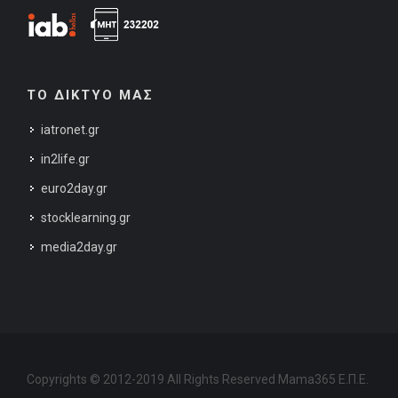
ΤΟ ΔΙΚΤΥΟ ΜΑΣ
iatronet.gr
in2life.gr
euro2day.gr
stocklearning.gr
media2day.gr
Copyrights © 2012-2019 All Rights Reserved Mama365 Ε.Π.Ε.