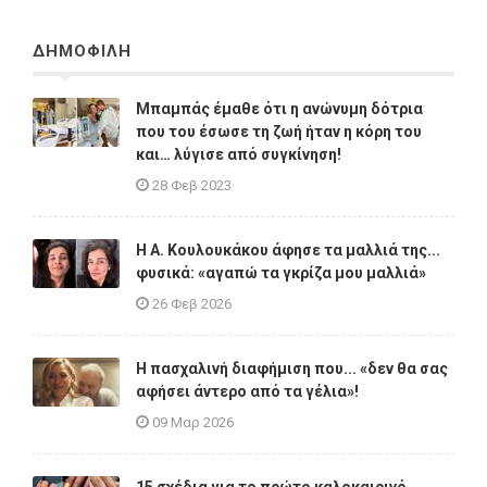
ΔΗΜΟΦΙΛΗ
Μπαμπάς έμαθε ότι η ανώνυμη δότρια
που του έσωσε τη ζωή ήταν η κόρη του
και… λύγισε από συγκίνηση!
28 Φεβ 2023
Η A. Κουλουκάκου άφησε τα μαλλιά της...
φυσικά: «αγαπώ τα γκρίζα μου μαλλιά»
26 Φεβ 2026
Η πασχαλινή διαφήμιση που... «δεν θα σας
αφήσει άντερο από τα γέλια»!
09 Μαρ 2026
15 σχέδια για το πρώτο καλοκαιρινό