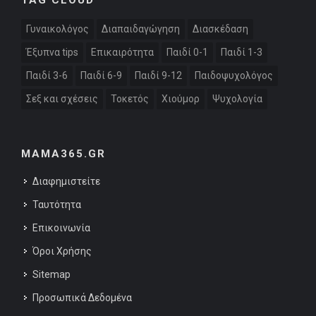
Γυναικολόγος
Διαπαιδαγώγηση
Διασκέδαση
Έξυπνα tips
Επικαιρότητα
Παιδί 0-1
Παιδί 1-3
Παιδί 3-6
Παιδί 6-9
Παιδί 9-12
Παιδοψυχολόγος
Σεξ και σχέσεις
Τοκετός
Χιούμορ
Ψυχολογία
MAMA365.GR
Διαφημιστείτε
Ταυτότητα
Επικοινωνία
Όροι Χρήσης
Sitemap
Προσωπικά Δεδομένα