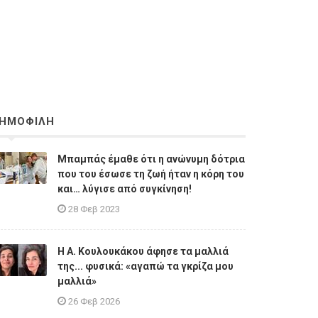
ΗΜΟΦΙΛΗ
Μπαμπάς έμαθε ότι η ανώνυμη δότρια
που του έσωσε τη ζωή ήταν η κόρη του
και… λύγισε από συγκίνηση!
28 Φεβ 2023
Η A. Κουλουκάκου άφησε τα μαλλιά
της... φυσικά: «αγαπώ τα γκρίζα μου
μαλλιά»
26 Φεβ 2026