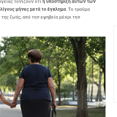
υγείας τονίζουν ότι
η υποστήριξη αυτών των
ι λίγους μήνες μετά το έγκλημα
. Το τραύμα
της ζωής, από την εφηβεία μέχρι την