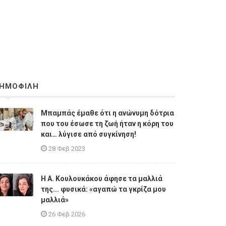
ΗΜΟΦΙΛΗ
Μπαμπάς έμαθε ότι η ανώνυμη δότρια
που του έσωσε τη ζωή ήταν η κόρη του
και… λύγισε από συγκίνηση!
28 Φεβ 2023
Η A. Κουλουκάκου άφησε τα μαλλιά
της... φυσικά: «αγαπώ τα γκρίζα μου
μαλλιά»
26 Φεβ 2026