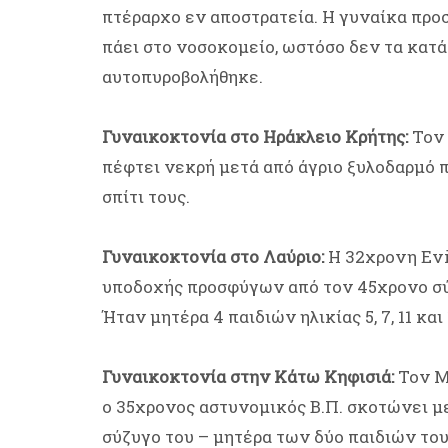
πτέραρχο εν αποστρατεία. Η γυναίκα προσ
πάει στο νοσοκομείο, ωστόσο δεν τα κατά
αυτοπυροβολήθηκε.
Γυναικοκτονία στο Ηράκλειο Κρήτης:
Τον 
πέφτει νεκρή μετά από άγριο ξυλοδαρμό 
σπίτι τους.
Γυναικοκτονία στο Λαύριο:
Η 32χρονη Evi
υποδοχής προσφύγων από τον 45χρονο σύζυ
Ήταν μητέρα 4 παιδιών ηλικίας 5, 7, 11 και
Γυναικοκτονία στην Κάτω Κηφισιά:
Τον Μά
ο 35χρονος αστυνομικός Β.Π. σκοτώνει με
σύζυγο του – μητέρα των δύο παιδιών του