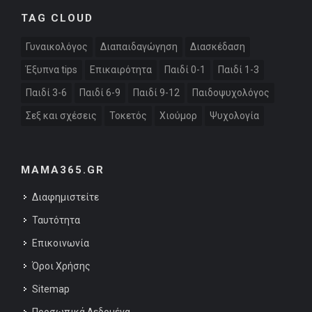
TAG CLOUD
Γυναικολόγος
Διαπαιδαγώγηση
Διασκέδαση
Έξυπνα tips
Επικαιρότητα
Παιδί 0-1
Παιδί 1-3
Παιδί 3-6
Παιδί 6-9
Παιδί 9-12
Παιδοψυχολόγος
Σεξ και σχέσεις
Τοκετός
Χιούμορ
Ψυχολογία
MAMA365.GR
Διαφημιστείτε
Ταυτότητα
Επικοινωνία
Όροι Χρήσης
Sitemap