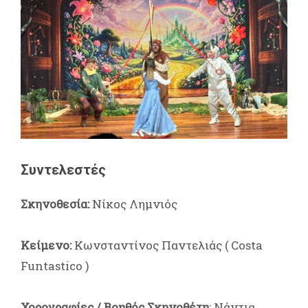
Συντελεστές
Σκηνοθεσία:
Νίκος Λημνιός
Κείμενο:
Κωνσταντίνος Παντελιάς ( Costa
Funtastico )
Χορογραφίες / Βοηθός Σκηνοθέτη
: Νάντια