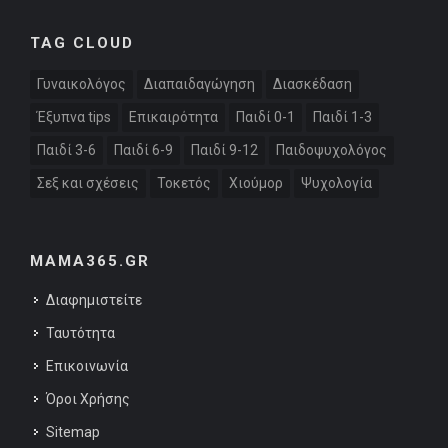
TAG CLOUD
Γυναικολόγος
Διαπαιδαγώγηση
Διασκέδαση
Έξυπνα tips
Επικαιρότητα
Παιδί 0-1
Παιδί 1-3
Παιδί 3-6
Παιδί 6-9
Παιδί 9-12
Παιδοψυχολόγος
Σεξ και σχέσεις
Τοκετός
Χιούμορ
Ψυχολογία
MAMA365.GR
Διαφημιστείτε
Ταυτότητα
Επικοινωνία
Όροι Χρήσης
Sitemap