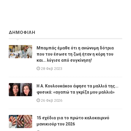
ΔΗΜΟΦΙΛΗ
Μπαμπάς έμαθε ότι η ανώνυμη δότρια
που του έσωσε τη ζωή ήταν η κόρη του
και… λύγισε από συγκίνηση!
28 Φεβ 2023
Η A. Κουλουκάκου άφησε τα μαλλιά της...
φυσικά: «αγαπώ τα γκρίζα μου μαλλιά»
26 Φεβ 2026
15 σχέδια για το πρώτο καλοκαιρινό
μανικιούρ του 2026