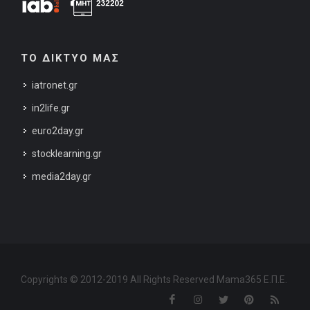
ΤΟ ΔΙΚΤΥΟ ΜΑΣ
iatronet.gr
in2life.gr
euro2day.gr
stocklearning.gr
media2day.gr
Copyrights © 2012-2019 All Rights Reserved Mama365 Ε.Π.Ε.