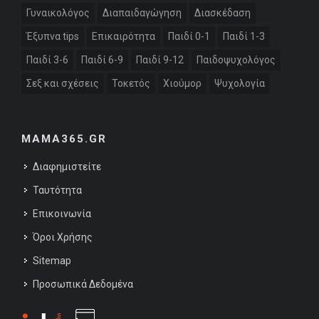
Γυναικολόγος
Διαπαιδαγώγηση
Διασκέδαση
Έξυπνα tips
Επικαιρότητα
Παιδί 0-1
Παιδί 1-3
Παιδί 3-6
Παιδί 6-9
Παιδί 9-12
Παιδοψυχολόγος
Σεξ και σχέσεις
Τοκετός
Χιούμορ
Ψυχολογία
MAMA365.GR
Διαφημιστείτε
Ταυτότητα
Επικοινωνία
Όροι Χρήσης
Sitemap
Προσωπικά Δεδομένα