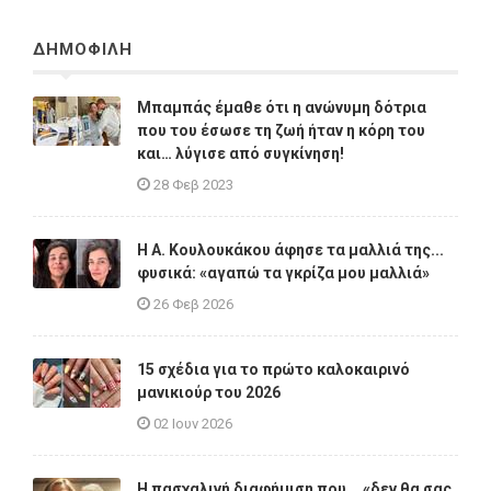
ΔΗΜΟΦΙΛΗ
Μπαμπάς έμαθε ότι η ανώνυμη δότρια
που του έσωσε τη ζωή ήταν η κόρη του
και… λύγισε από συγκίνηση!
28 Φεβ 2023
Η A. Κουλουκάκου άφησε τα μαλλιά της...
φυσικά: «αγαπώ τα γκρίζα μου μαλλιά»
26 Φεβ 2026
15 σχέδια για το πρώτο καλοκαιρινό
μανικιούρ του 2026
02 Ιουν 2026
Η πασχαλινή διαφήμιση που... «δεν θα σας