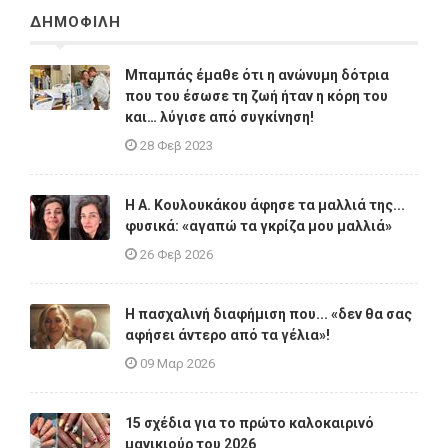
ΔΗΜΟΦΙΛΗ
Μπαμπάς έμαθε ότι η ανώνυμη δότρια
που του έσωσε τη ζωή ήταν η κόρη του
και… λύγισε από συγκίνηση!
28 Φεβ 2023
Η A. Κουλουκάκου άφησε τα μαλλιά της...
φυσικά: «αγαπώ τα γκρίζα μου μαλλιά»
26 Φεβ 2026
Η πασχαλινή διαφήμιση που... «δεν θα σας
αφήσει άντερο από τα γέλια»!
09 Μαρ 2026
15 σχέδια για το πρώτο καλοκαιρινό
μανικιούρ του 2026