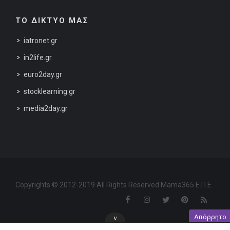
ΤΟ ΔΙΚΤΥΟ ΜΑΣ
iatronet.gr
in2life.gr
euro2day.gr
stocklearning.gr
media2day.gr
Copyrights © 2012-2019 All Rights Reserved Mama365 Ε.Π.Ε.
Απόρρητο
v