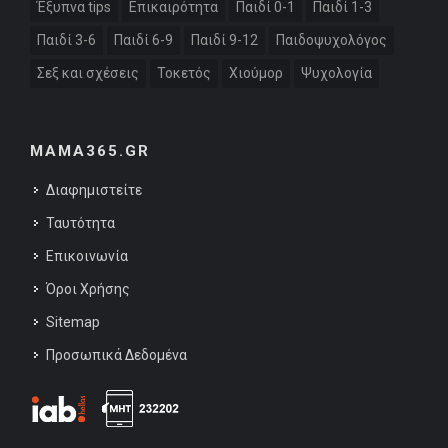
Έξυπνα tips
Επικαιρότητα
Παιδί 0-1
Παιδί 1-3
Παιδί 3-6
Παιδί 6-9
Παιδί 9-12
Παιδοψυχολόγος
Σεξ και σχέσεις
Τοκετός
Χιούμορ
Ψυχολογία
MAMA365.GR
Διαφημιστείτε
Ταυτότητα
Επικοινωνία
Όροι Χρήσης
Sitemap
Προσωπικά Δεδομένα